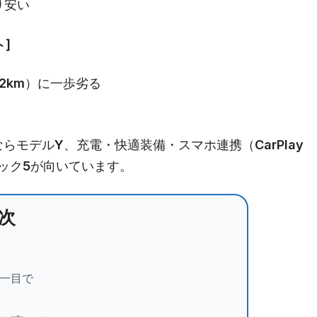
り安い
ト]
82km）に一歩劣る
モデルY、充電・快適装備・スマホ連携（CarPlay
オニック5が向いています。
次
を一目で