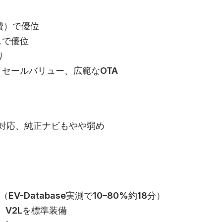
費）で優位
スで優位
り
セールバリュー、広範なOTA
utoに非対応、純正ナビもやや弱め
V-Database実測で10–80%約18分）
to、V2Lを標準装備