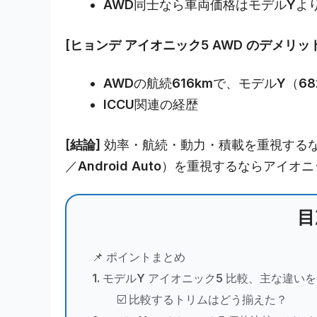
AWD同士なら車両価格はモデルYよ
[ヒョンデ アイオニック5 AWD のデメリッ
AWDの航続616kmで、モデルY（6
ICCU関連の経歴
[結論]
効率・航続・動力・積載を重視するなら
／Android Auto）を重視するならアイ
目
📌 ポイントまとめ
1. モデルY アイオニック5 比較、主な違い
☑️ 比較するトリムはどう揃えた？