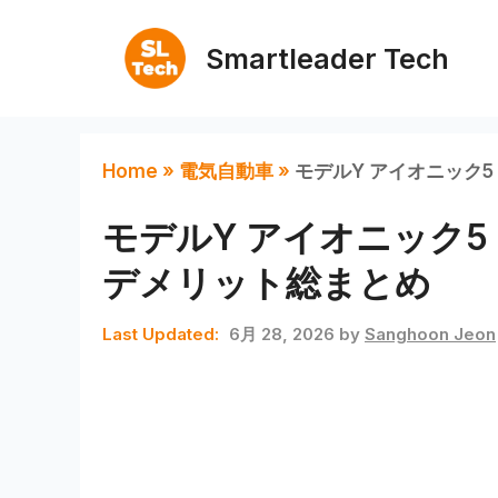
コ
ン
Smartleader Tech
テ
ン
ツ
Home
»
電気自動車
»
モデルY アイオニック
へ
ス
モデルY アイオニック5
キ
デメリット総まとめ
ッ
プ
6月 28, 2026
by
Sanghoon Jeon