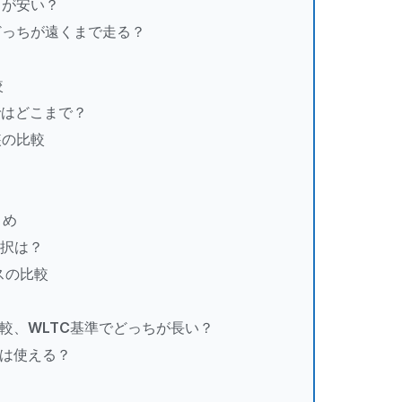
らが安い？
、どっちが遠くまで走る？
較
本ではどこまで？
装の比較
とめ
選択は？
スの比較
離比較、WLTC基準でどっちが長い？
）は使える？