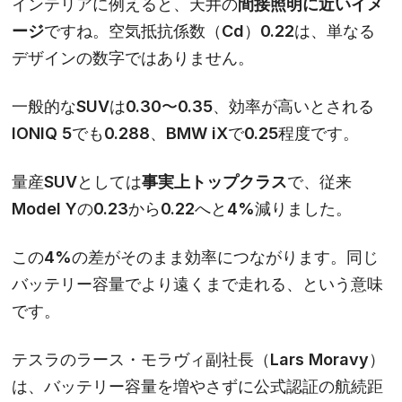
インテリアに例えると、天井の
間接照明に近いイメ
ージ
ですね。空気抵抗係数（Cd）
0.22
は、単なる
デザインの数字ではありません。
一般的なSUVは0.30〜0.35、効率が高いとされる
IONIQ 5でも0.288、BMW iXで0.25程度です。
量産SUVとしては
事実上トップクラス
で、従来
Model Yの0.23から0.22へと4%減りました。
この4%の差がそのまま効率につながります。同じ
バッテリー容量でより遠くまで走れる、という意味
です。
テスラのラース・モラヴィ副社長（Lars Moravy）
は、バッテリー容量を増やさずに公式認証の航続距