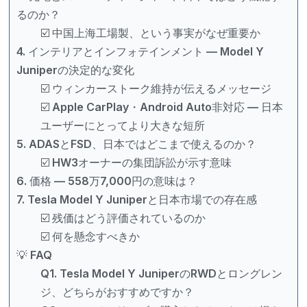
るのか？
☑️ 中国上海工場製、という事実がなぜ重要か
4. インテリアとインフォテインメント — Model Y
Juniperの決定的な変化
☑️ ウィンカーストーク維持が伝えるメッセージ
☑️ Apple CarPlay・Android Auto非対応 — 日本
ユーザーにとってより大きな短所
5. ADASとFSD、日本ではどこまで使えるのか？
☑️ HW3オーナーの集団訴訟が示す意味
6. 価格 — 558万7,000円の意味は？
7. Tesla Model Y Juniperと日本市場での存在感
☑️ 残価はどう評価されているのか
☑️ 何を懸念すべきか
💡 FAQ
Q1. Tesla Model Y JuniperのRWDとロングレン
ジ、どちらがおすすめですか？