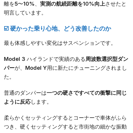
離を5〜10%、
実測の航続距離を10%向上
させたと
明言しています。
☑️ 硬かった乗り心地、どう改善したのか
最も体感しやすい変化はサスペンションです。
Model 3 ハイランドで実績のある
周波数選択型ダン
パー
が、Model Y用に新たにチューニングされまし
た。
普通のダンパーは
一つの硬さですべての衝撃に同じ
ように反応
します。
柔らかくセッティングするとコーナーで車体がふら
つき、硬くセッティングすると市街地の細かな振動