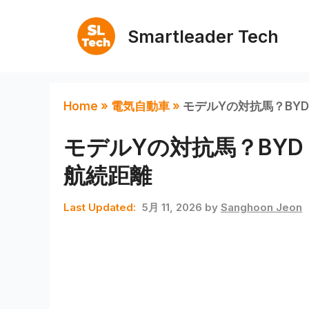
コ
ン
Smartleader Tech
テ
ン
ツ
Home
»
電気自動車
»
モデルYの対抗馬？BYD S
へ
ス
モデルYの対抗馬？BYD Se
キ
航続距離
ッ
プ
5月 11, 2026
by
Sanghoon Jeon