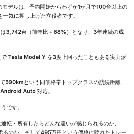
このモデルは、予約開始からわずか1か月で100台以上の
間販売を一気に押し上げた立役者です。
数は3,742台（前年比＋68%）となり、3年連続の成
esla Model Y を3度上回ったこともある実力派
C で590kmという同価格帯トップクラスの航続距離、
Android Auto 対応。
そうです。
際に運転・所有したらどんな違いが感じられるのか、
こで劣るのか、そして495万円という価格に隠れたトレー