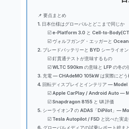
📌 要点まとめ
1. 日本仕様はグローバルとどこまで同じか
☑️ e-Platform 3.0 と Cell-to-Body(
☑️ ヴォルフガング・エッガーと Ocean A
2. ブレードバッテリーと BYD シーライオ
☑️ 釘貫通テストが意味するもの
☑️ WLTC 590km の意味と LFP の冬
3. 充電 — CHAdeMO 105kW は実際に
4. 回転ディスプレイとインテリア — Mode
☑️ Apple CarPlay / Android Aut
☑️ Snapdragon 8155 と UI 評価
5. シーライオン7 の ADAS「DiPilot」— 
☑️ Tesla Autopilot / FSD と比べた
6. グローバルメディアの試乗レポート総ま