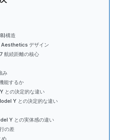
CTB)構造
esthetics デザイン
ン7 航続距離の核心
の強み
どう機能するか
l Y との決定的な違い
o — Model Y との決定的な違い
Model Y との実体感の違い
実走行の差
とめ