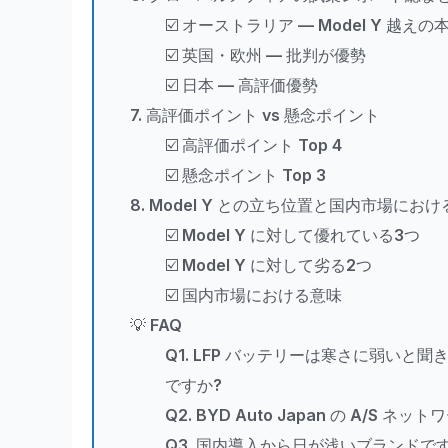
☑️ オーストラリア — Model Y 越えの
☑️ 英国・欧州 — 批判が優勢
☑️ 日本 — 高評価優勢
7. 高評価ポイント vs 懸念ポイント
☑️ 高評価ポイント Top 4
☑️ 懸念ポイント Top 3
8. Model Y との立ち位置と国内市場にお
☑️ Model Y に対して優れている3つ
☑️ Model Y に対して劣る2つ
☑️ 国内市場における意味
💡 FAQ
Q1. LFP バッテリーは寒さに弱いと
ですか?
Q2. BYD Auto Japan の A/S 
Q3. 国内導入から日が浅いブランド