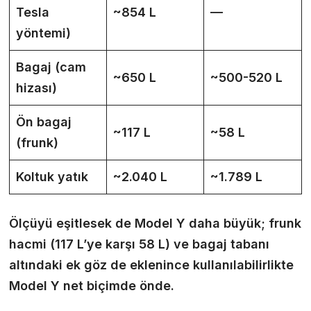
Tesla
~854 L
—
yöntemi)
Bagaj (cam
~650 L
~500-520 L
hizası)
Ön bagaj
~117 L
~58 L
(frunk)
Koltuk yatık
~2.040 L
~1.789 L
Ölçüyü eşitlesek de Model Y daha büyük; frunk
hacmi (117 L’ye karşı 58 L) ve bagaj tabanı
altındaki ek göz de eklenince kullanılabilirlikte
Model Y net biçimde önde.