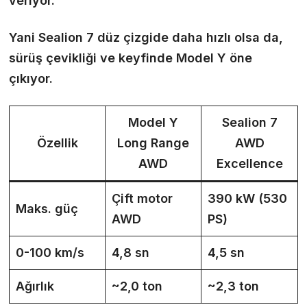
veriyor.
Yani Sealion 7 düz çizgide daha hızlı olsa da,
sürüş çevikliği ve keyfinde Model Y öne
çıkıyor.
Model Y
Sealion 7
Özellik
Long Range
AWD
AWD
Excellence
Çift motor
390 kW (530
Maks. güç
AWD
PS)
0-100 km/s
4,8 sn
4,5 sn
Ağırlık
~2,0 ton
~2,3 ton