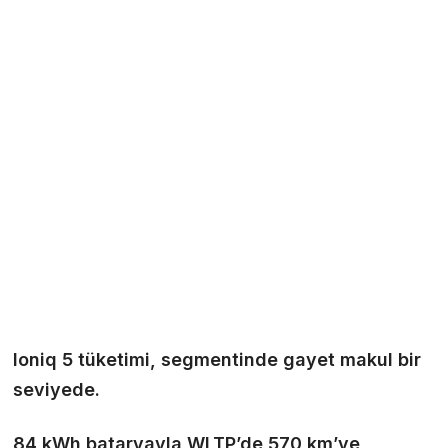
Ioniq 5 tüketimi, segmentinde gayet makul bir
seviyede.
84 kWh bataryayla WLTP’de 570 km’ye