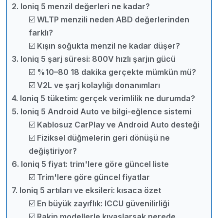
2. Ioniq 5 menzil değerleri ne kadar?
☑️ WLTP menzili neden ABD değerlerinden
farklı?
☑️ Kışın soğukta menzil ne kadar düşer?
3. Ioniq 5 şarj süresi: 800V hızlı şarjın gücü
☑️ %10–80 18 dakika gerçekte mümkün mü?
☑️ V2L ve şarj kolaylığı donanımları
4. Ioniq 5 tüketim: gerçek verimlilik ne durumda?
5. Ioniq 5 Android Auto ve bilgi-eğlence sistemi
☑️ Kablosuz CarPlay ve Android Auto desteği
☑️ Fiziksel düğmelerin geri dönüşü ne
değiştiriyor?
6. Ioniq 5 fiyat: trim'lere göre güncel liste
☑️ Trim'lere göre güncel fiyatlar
7. Ioniq 5 artıları ve eksileri: kısaca özet
☑️ En büyük zayıflık: ICCU güvenilirliği
☑️ Rakip modellerle kıyaslarsak nerede