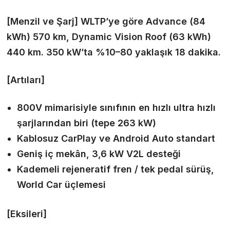
[Menzil ve Şarj]
WLTP’ye göre Advance (84
kWh) 570 km, Dynamic Vision Roof (63 kWh)
440 km. 350 kW’ta %10–80 yaklaşık 18 dakika.
[Artıları]
800V mimarisiyle sınıfının en hızlı ultra hızlı
şarjlarından biri (tepe 263 kW)
Kablosuz CarPlay ve Android Auto standart
Geniş iç mekân, 3,6 kW V2L desteği
Kademeli rejeneratif fren / tek pedal sürüş,
World Car üçlemesi
[Eksileri]