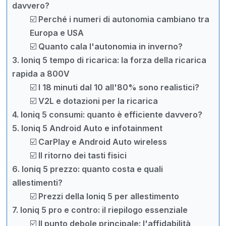
davvero?
☑️ Perché i numeri di autonomia cambiano tra
Europa e USA
☑️ Quanto cala l'autonomia in inverno?
3. Ioniq 5 tempo di ricarica: la forza della ricarica
rapida a 800V
☑️ I 18 minuti dal 10 all'80% sono realistici?
☑️ V2L e dotazioni per la ricarica
4. Ioniq 5 consumi: quanto è efficiente davvero?
5. Ioniq 5 Android Auto e infotainment
☑️ CarPlay e Android Auto wireless
☑️ Il ritorno dei tasti fisici
6. Ioniq 5 prezzo: quanto costa e quali
allestimenti?
☑️ Prezzi della Ioniq 5 per allestimento
7. Ioniq 5 pro e contro: il riepilogo essenziale
☑️ Il punto debole principale: l'affidabilità