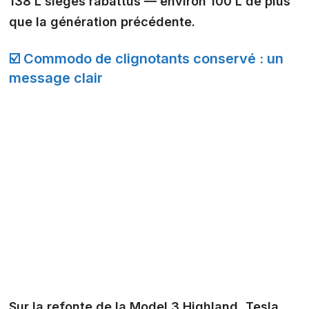
138 L sièges rabattus — environ 100 L de plus
que la génération précédente.
☑️ Commodo de clignotants conservé : un
message clair
Sur la refonte de la Model 3 Highland, Tesla