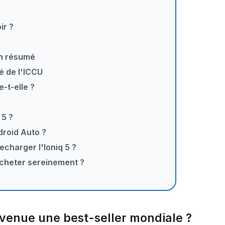
ir ?
6
en résumé
ité de l'ICCU
e-t-elle ?
 5 ?
droid Auto ?
echarger l'Ioniq 5 ?
acheter sereinement ?
devenue une best-seller mondiale ?