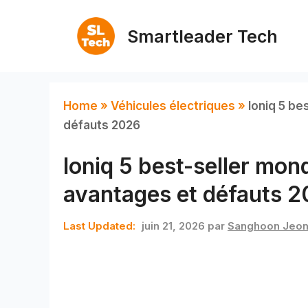
Aller
au
Smartleader Tech
contenu
Home
»
Véhicules électriques
»
Ioniq 5 b
défauts 2026
Ioniq 5 best-seller mo
avantages et défauts 
juin 21, 2026
par
Sanghoon Jeo