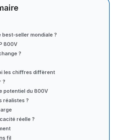
aire
e best-seller mondiale ?
MP 800V
 change ?
 les chiffres diffèrent
r ?
le potentiel du 800V
s réalistes ?
harge
cacité réelle ?
ement
s fil