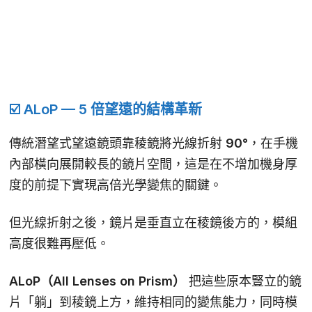
☑️ ALoP — 5 倍望遠的結構革新
傳統潛望式望遠鏡頭靠稜鏡將光線折射 90°，在手機
內部橫向展開較長的鏡片空間，這是在不增加機身厚
度的前提下實現高倍光學變焦的關鍵。
但光線折射之後，鏡片是垂直立在稜鏡後方的，模組
高度很難再壓低。
ALoP（All Lenses on Prism）
把這些原本豎立的鏡
片「躺」到稜鏡上方，維持相同的變焦能力，同時模