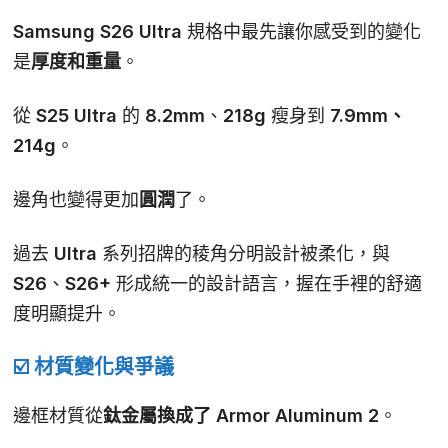
Samsung S26 Ultra 規格中最先讓你感受到的變化
是
厚度和重量
。
從 S25 Ultra 的 8.2mm、218g 瘦身到
7.9mm、
214g
。
邊角也變得更加
圓潤
了。
過去 Ultra 系列招牌的稜角分明設計被柔化，與
S26、S26+ 形成統一的設計語言，握在手裡的舒適
度明顯提升。
☑️ 材質變化與爭議
邊框材質從
鈦金屬換成了 Armor Aluminum 2
。