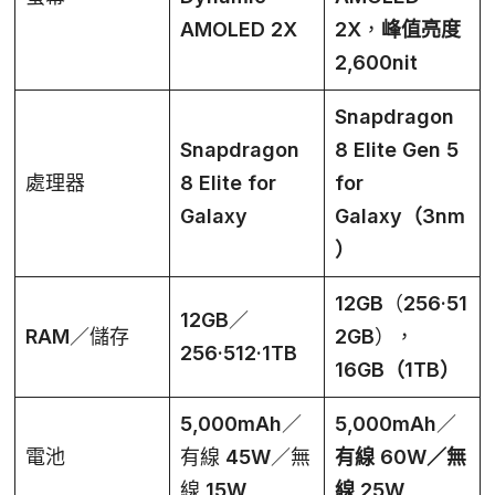
AMOLED 2X
2X，
峰值亮度
2,600nit
Snapdragon
Snapdragon
8 Elite Gen 5
處理器
8 Elite for
for
Galaxy
Galaxy（3nm
）
12GB（256·51
12GB／
RAM／儲存
2GB），
256·512·1TB
16GB（1TB）
5,000mAh／
5,000mAh／
電池
有線 45W／無
有線 60W／無
線 15W
線 25W