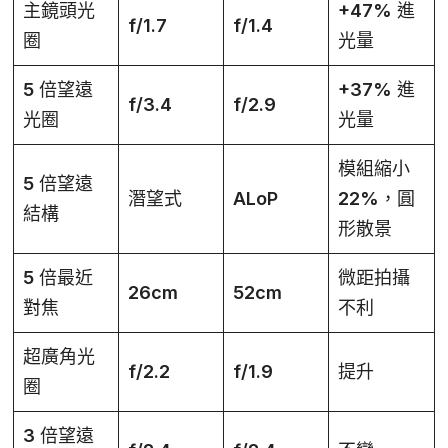
主鏡頭光
+47% 進
f/1.7
f/1.4
圈
光量
5 倍望遠
+37% 進
f/3.4
f/2.9
光圈
光量
模組縮小
5 倍望遠
潛望式
ALoP
22%，圓
結構
形散景
5 倍最近
微距拍攝
26cm
52cm
對焦
不利
超廣角光
f/2.2
f/1.9
提升
圈
3 倍望遠