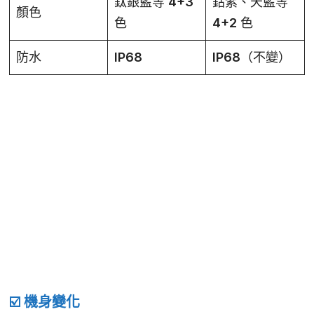
鈦銀藍等 4+3
鈷紫、天藍等
顏色
色
4+2 色
防水
IP68
IP68（不變）
☑️ 機身變化