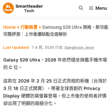
跳
Menu
至
主
要
Home
»
行動裝置
»
Samsung S26 Ultra 規格、新功能
內
完整評測：上市後優缺點全面解析
容
7 4 月, 2026
作者:
Sanghoon Jeon
Galaxy S26 Ultra
，2026 年依然穩坐旗艦手機市場
的 C 位。
這款在 2026 年 2 月 25 日正式亮相的新機（台灣於
3 月 18 日正式開賣），帶著全球首創的 Privacy
Display 硬體防窺螢幕登場，但上市後的使用者評價
卻出現了明顯的兩極分化。