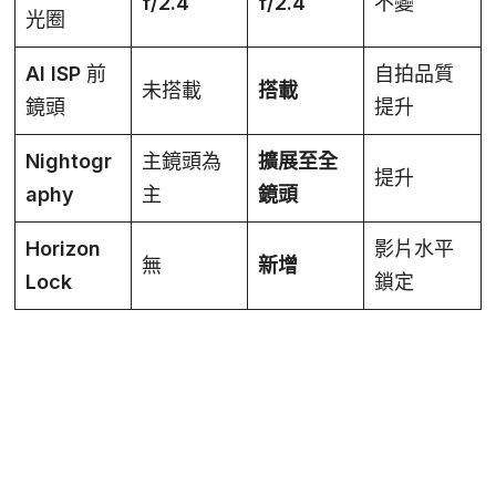
f/2.4
f/2.4
不變
光圈
AI ISP 前
自拍品質
未搭載
搭載
鏡頭
提升
Nightogr
主鏡頭為
擴展至全
提升
aphy
主
鏡頭
Horizon
影片水平
無
新增
Lock
鎖定