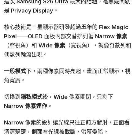
這次 Samsung S26 Ultra 最大的話題，毫無疑問就
是
Privacy Display
。
核心技術是三星顯示器研發超過
五年
的
Flex Magic
Pixel
——OLED 面板內部交替排列著
Narrow 像素
（窄視角）和
Wide 像素
（寬視角），就像奇數列和
偶數列輪流出現。
一般模式
下，兩種像素同時亮起，畫面正常顯示，視
角寬廣。
切換到
隱私模式
後，Wide 像素關閉，只剩下
Narrow 像素運作
。
Narrow 像素的設計讓光線只往正前方發射，正面看
清清楚楚，側面看光線被截斷，螢幕變暗。