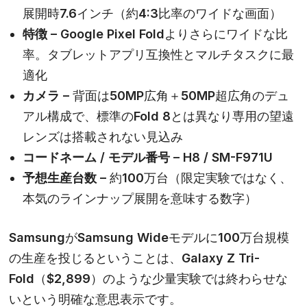
展開時7.6インチ（約4:3比率のワイドな画面）
特徴 –
Google Pixel Foldよりさらにワイドな比
率。タブレットアプリ互換性とマルチタスクに最
適化
カメラ –
背面は50MP広角＋50MP超広角のデュ
アル構成で、標準のFold 8とは異なり専用の望遠
レンズは搭載されない見込み
コードネーム / モデル番号 –
H8 / SM-F971U
予想生産台数 –
約100万台（限定実験ではなく、
本気のラインナップ展開を意味する数字）
Samsungが
Samsung Wide
モデルに100万台規模
の生産を投じるということは、Galaxy Z Tri-
Fold（$2,899）のような少量実験では終わらせな
いという明確な意思表示です。