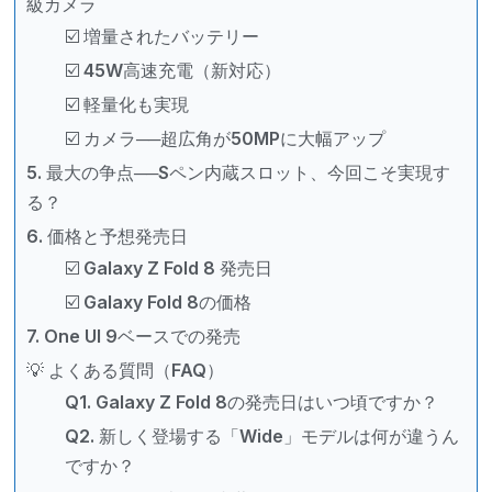
級カメラ
☑️ 増量されたバッテリー
☑️ 45W高速充電（新対応）
☑️ 軽量化も実現
☑️ カメラ──超広角が50MPに大幅アップ
5. 最大の争点──Sペン内蔵スロット、今回こそ実現す
る？
6. 価格と予想発売日
☑️ Galaxy Z Fold 8 発売日
☑️ Galaxy Fold 8の価格
7. One UI 9ベースでの発売
💡 よくある質問（FAQ）
Q1. Galaxy Z Fold 8の発売日はいつ頃ですか？
Q2. 新しく登場する「Wide」モデルは何が違うん
ですか？