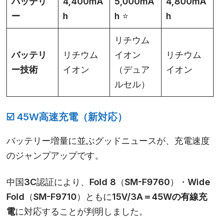
バッテリ
4,400mA
5,000mA
4,800mA
ー
h
h
⭐
h
リチウム
バッテリ
リチウム
イオン
リチウム
ー技術
イオン
（デュア
イオン
ルセル）
☑️
45W高速充電（新対応）
バッテリー増量に並ぶグッドニュースが、充電速度
のジャンプアップです。
中国3C認証により、Fold 8（SM-F9760）・Wide
Fold（SM-F9710）ともに
15V/3A＝45Wの有線充
電
に対応することが判明しました。