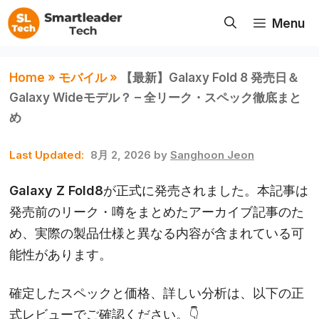
コ
Menu
ン
テ
ン
Home
»
モバイル
»
【最新】Galaxy Fold 8 発売日＆
ツ
Galaxy Wideモデル？ – 全リーク・スペック徹底まと
へ
め
ス
8月 2, 2026
by
Sanghoon Jeon
キ
ッ
Galaxy Z Fold8が正式に発売されました。本記事は
プ
発売前のリーク・噂をまとめたアーカイブ記事のた
め、実際の製品仕様と異なる内容が含まれている可
能性があります。
確定したスペックと価格、詳しい分析は、以下の正
式レビューでご確認ください。👇