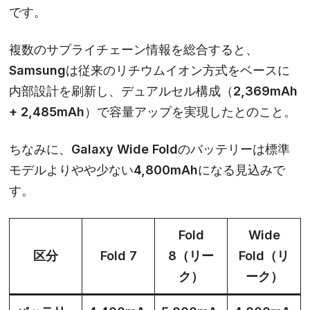
です。
複数のサプライチェーン情報を総合すると、
Samsungは従来のリチウムイオン方式をベースに
内部設計を刷新し、デュアルセル構成（2,369mAh
+ 2,485mAh）で容量アップを実現したとのこと。
ちなみに、
Galaxy Wide Fold
のバッテリーは標準
モデルよりやや少ない
4,800mAh
になる見込みで
す。
Fold
Wide
区分
Fold 7
8（リー
Fold（リ
ク）
ーク）