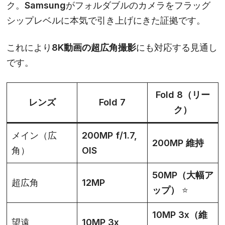
ク。Samsungがフォルダブルのカメラをフラッグ
シップレベルに本気で引き上げにきた証拠です。
これにより
8K動画の超広角撮影
にも対応する見通し
です。
Fold 8（リー
レンズ
Fold 7
ク）
メイン（広
200MP f/1.7,
200MP 維持
角）
OIS
50MP（大幅ア
超広角
12MP
ップ）
⭐
10MP 3x（維
望遠
10MP 3x