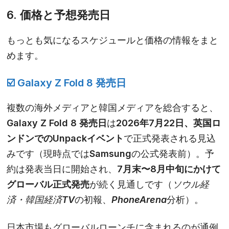
6. 価格と予想発売日
もっとも気になるスケジュールと価格の情報をまと
めます。
☑️ Galaxy Z Fold 8 発売日
複数の海外メディアと韓国メディアを総合すると、
Galaxy Z Fold 8 発売日
は
2026年7月22日、英国ロ
ンドンでのUnpackイベント
で正式発表される見込
みです（現時点ではSamsungの公式発表前）。予
約は発表当日に開始され、
7月末〜8月中旬にかけて
グローバル正式発売
が続く見通しです（
ソウル経
済・韓国経済TV
の初報、
PhoneArena
分析）。
日本市場もグローバルローンチに含まれるのが通例