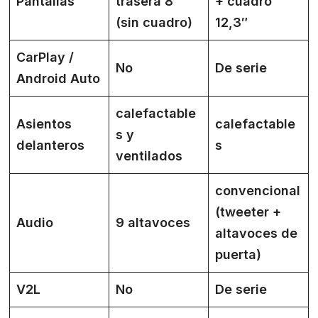
Pantallas
trasera 8″
+ cuadro
(sin cuadro)
12,3″
CarPlay /
No
De serie
Android Auto
calefactable
Asientos
calefactable
s y
delanteros
s
ventilados
convencional
(tweeter +
Audio
9 altavoces
altavoces de
puerta)
V2L
No
De serie